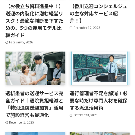
【お役立ち資料進呈中！】
【香川送迎コンシェルジュ
送迎の内製化に潜む経営リ
の主な対応サービス紹
スク！最適な判断を下すた
介！】
めの、5つの運用モデル比
December 12, 2025
較ガイド
February 5, 2026
透析患者の送迎サービス完
運行管理者不足を解消！必
全ガイド｜通院負担軽減と
要な時だけ専門人材を確保
「特別通院送迎加算」活用
する派遣活用術
で施設経営も最適化
October 28, 2025
December 1, 2025